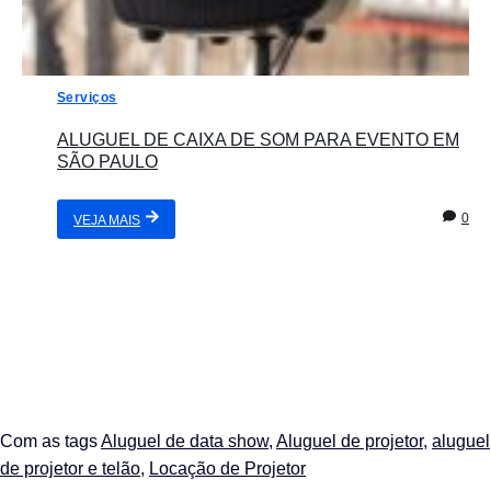
Serviços
ALUGUEL DE CAIXA DE SOM PARA EVENTO EM
SÃO PAULO
0
VEJA MAIS
Com as tags
Aluguel de data show
,
Aluguel de projetor
,
aluguel
de projetor e telão
,
Locação de Projetor