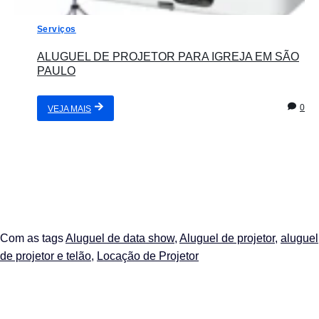
Serviços
ALUGUEL DE PROJETOR PARA IGREJA EM SÃO
PAULO
0
VEJA MAIS
Com as tags
Aluguel de data show
,
Aluguel de projetor
,
aluguel
de projetor e telão
,
Locação de Projetor