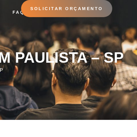
SOLICITAR ORÇAMENTO
O
FAQ
 – SP
 PAULISTA – SP
SP