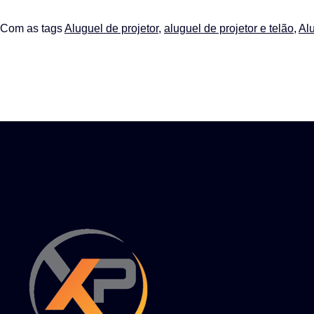
Com as tags
Aluguel de projetor
,
aluguel de projetor e telão
,
Alu