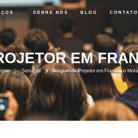
IÇOS
SOBRE NÓS
BLOG
CONTAT
ETOR EM FRANCISCO MO
ROJETOR EM FRA
ome
Serviços
Aluguel de Projetor em Francisco Mora