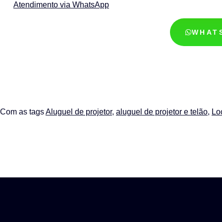
Atendimento via WhatsApp
WHAT
Com as tags
Aluguel de projetor
,
aluguel de projetor e telão
,
Lo