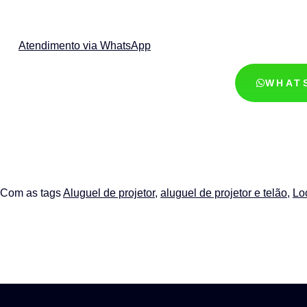
Atendimento via WhatsApp
WHAT
Com as tags
Aluguel de projetor
,
aluguel de projetor e telão
,
Lo