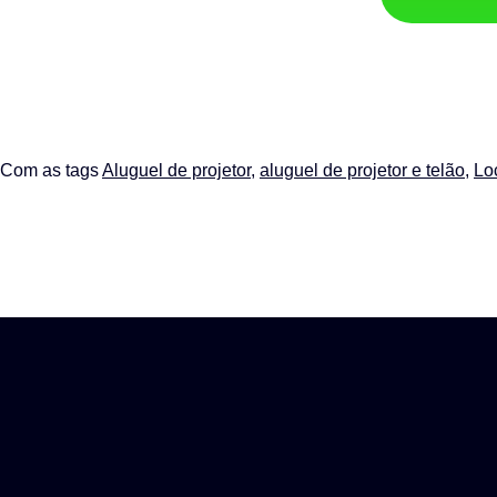
Com as tags
Aluguel de projetor
,
aluguel de projetor e telão
,
Lo