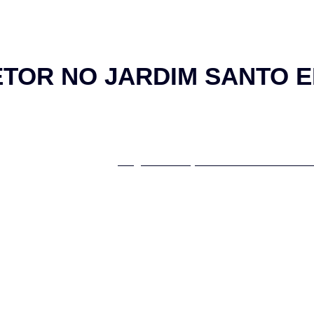
IÇOS
SOBRE NÓS
BLOG
CONTATO
TOR NO JARDIM SANTO E
OJETOR NO JARD
ome
Serviços
Aluguel de Projetor no Jardim Santo El