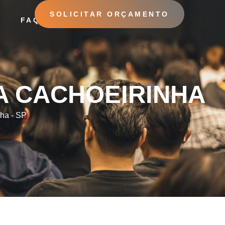
SOLICITAR ORÇAMENTO
O
FAQ
EIRINHA – SP
A CACHOEIRINHA
nha - SP