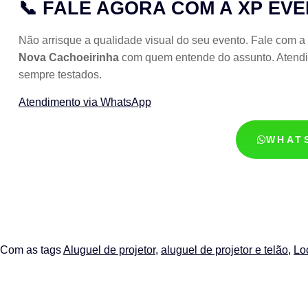
📞 FALE AGORA COM A XP EV
Não arrisque a qualidade visual do seu evento. Fale com 
Nova Cachoeirinha
com quem entende do assunto. Atendi
sempre testados.
Atendimento via WhatsApp
WHAT
Com as tags
Aluguel de projetor
,
aluguel de projetor e telão
,
Lo