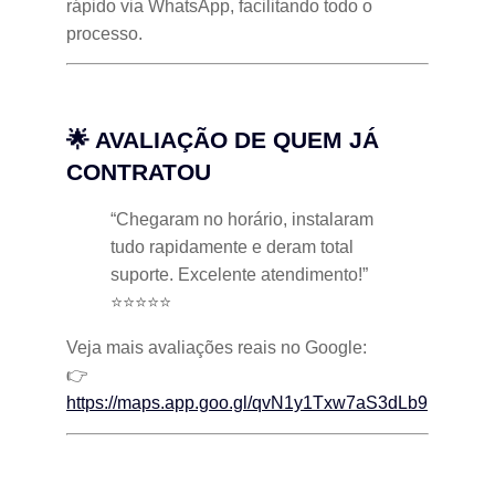
rápido via WhatsApp, facilitando todo o
processo.
🌟 AVALIAÇÃO DE QUEM JÁ
CONTRATOU
“Chegaram no horário, instalaram
tudo rapidamente e deram total
suporte. Excelente atendimento!”
⭐⭐⭐⭐⭐
Veja mais avaliações reais no Google:
👉
https://maps.app.goo.gl/qvN1y1Txw7aS3dLb9